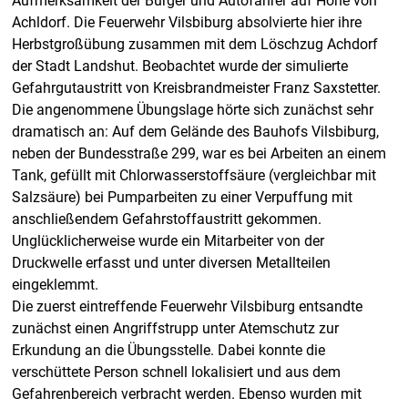
Aufmerksamkeit der Bürger und Autofahrer auf Höhe von
Achldorf. Die Feuerwehr Vilsbiburg absolvierte hier ihre
Herbstgroßübung zusammen mit dem Löschzug Achdorf
der Stadt Landshut. Beobachtet wurde der simulierte
Gefahrgutaustritt von Kreisbrandmeister Franz Saxstetter.
Die angenommene Übungslage hörte sich zunächst sehr
dramatisch an: Auf dem Gelände des Bauhofs Vilsbiburg,
neben der Bundesstraße 299, war es bei Arbeiten an einem
Tank, gefüllt mit Chlorwasserstoffsäure (vergleichbar mit
Salzsäure) bei Pumparbeiten zu einer Verpuffung mit
anschließendem Gefahrstoffaustritt gekommen.
Unglücklicherweise wurde ein Mitarbeiter von der
Druckwelle erfasst und unter diversen Metallteilen
eingeklemmt.
Die zuerst eintreffende Feuerwehr Vilsbiburg entsandte
zunächst einen Angriffstrupp unter Atemschutz zur
Erkundung an die Übungsstelle. Dabei konnte die
verschüttete Person schnell lokalisiert und aus dem
Gefahrenbereich verbracht werden. Ebenso wurden mit