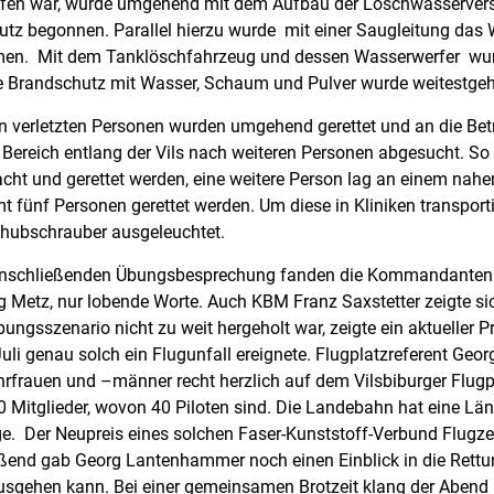
ffen war, wurde umgehend mit dem Aufbau der Löschwasservers
tz begonnen. Parallel hierzu wurde mit einer Saugleitung das 
en. Mit dem Tanklöschfahrzeug und dessen Wasserwerfer wurd
e Brandschutz mit Wasser, Schaum und Pulver wurde weitestgeh
en verletzten Personen wurden umgehend gerettet und an die Be
Bereich entlang der Vils nach weiteren Personen abgesucht. So ko
ht und gerettet werden, eine weitere Person lag an einem na
t fünf Personen gerettet werden. Um diese in Kliniken transport
hubschrauber ausgeleuchtet.
anschließenden Übungsbesprechung fanden die Kommandanten d
 Metz, nur lobende Worte. Auch KBM Franz Saxstetter zeigte sic
bungsszenario nicht zu weit hergeholt war, zeigte ein aktuelle
uli genau solch ein Flugunfall ereignete. Flugplatzreferent G
rfrauen und –männer recht herzlich auf dem Vilsbiburger Flugpla
80 Mitglieder, wovon 40 Piloten sind. Die Landebahn hat eine Lä
e. Der Neupreis eines solchen Faser-Kunststoff-Verbund Flugze
ßend gab Georg Lantenhammer noch einen Einblick in die Rett
usgehen kann. Bei einer gemeinsamen Brotzeit klang der Abend