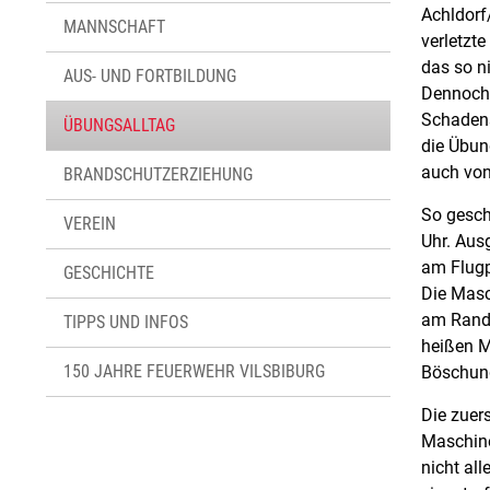
Achldorf
MANNSCHAFT
verletzt
das so n
AUS- UND FORTBILDUNG
Dennoch 
Schadens
ÜBUNGSALLTAG
die Übun
auch von
BRANDSCHUTZERZIEHUNG
So gesch
VEREIN
Uhr. Aus
am Flugp
GESCHICHTE
Die Masc
am Rande
TIPPS UND INFOS
heißen M
150 JAHRE FEUERWEHR VILSBIBURG
Böschung
Die zuer
Maschine
nicht al