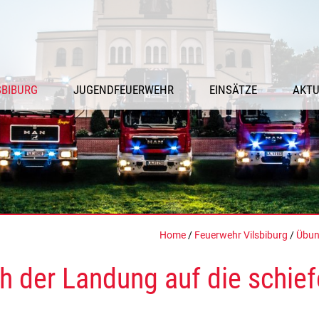
SBIBURG
JUGENDFEUERWEHR
EINSÄTZE
AKTU
Home
/
Feuerwehr Vilsbiburg
/
Übun
h der Landung auf die schi