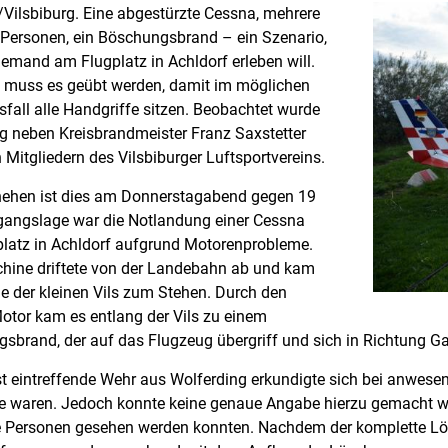
/Vilsbiburg. Eine abgestürzte Cessna, mehrere
e Personen, ein Böschungsbrand – ein Szenario,
iemand am Flugplatz in Achldorf erleben will.
muss es geübt werden, damit im möglichen
fall alle Handgriffe sitzen. Beobachtet wurde
g neben Kreisbrandmeister Franz Saxstetter
 Mitgliedern des Vilsbiburger Luftsportvereins.
ehen ist dies am Donnerstagabend gegen 19
gangslage war die Notlandung einer Cessna
latz in Achldorf aufgrund Motorenprobleme.
hine driftete von der Landebahn ab und kam
 der kleinen Vils zum Stehen. Durch den
otor kam es entlang der Vils zu einem
sbrand, der auf das Flugzeug übergriff und sich in Richtung Ga
st eintreffende Wehr aus Wolferding erkundigte sich bei anwese
 waren. Jedoch konnte keine genaue Angabe hierzu gemacht we
le Personen gesehen werden konnten. Nachdem der komplette Lö