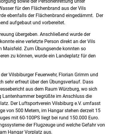
orgung sowie der Personenrettung unter
Wasser für den Flächenbrand aus der Vils
e ebenfalls der Flächenbrand eingedämmt. Der
end aufgebaut und vorbereitet.
treuung übergeben. Anschließend wurde der
nnte eine verletzte Person direkt an der Vils
hen Maisfeld. Zum Übungsende konnten so
ieren zu können, wurde ein Landeplatz für den
er Vilsbiburger Feuerwehr, Florian Grimm und
h sehr erfreut über den Übungsverlauf. Dass
r Pressebericht aus dem Raum Würzburg, wo sich
eorg Lantenhammer begrüßte im Anschluss die
tz. Der Luftsportverein Vilsbiburg e.V. umfasst
nge von 500 Metern, im Hangar stehen derzeit 15
uges mit 60-100PS liegt bei rund 150.000 Euro.
ungssysteme der Flugzeuge und welche Gefahr von
 am Hangar Vorplatz aus.