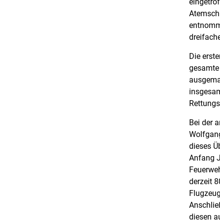
eingetro
Atemschu
entnomm
dreifach
Die erst
gesamte 
ausgemac
insgesam
Rettungs
Bei der 
Wolfgang
dieses Ü
Anfang J
Feuerweh
derzeit 
Flugzeug
Anschlie
diesen a