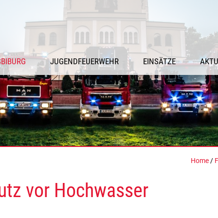
SBIBURG
JUGENDFEUERWEHR
EINSÄTZE
AKTU
Home
/
F
utz vor Hochwasser