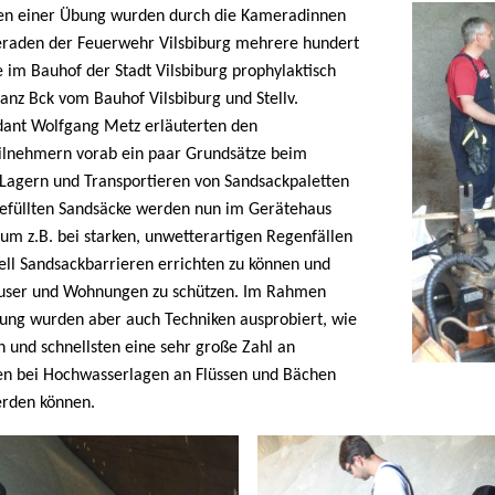
n einer Übung wurden durch die Kameradinnen
raden der Feuerwehr Vilsbiburg mehrere hundert
 im Bauhof der Stadt Vilsbiburg prophylaktisch
Franz Bck vom Bauhof Vilsbiburg und Stellv.
nt Wolfgang Metz erläuterten den
ilnehmern vorab ein paar Grundsätze beim
 Lagern und Transportieren von Sandsackpaletten
gefüllten Sandsäcke werden nun im Gerätehaus
 um z.B. bei starken, unwetterartigen Regenfällen
ell Sandsackbarrieren errichten zu können und
user und Wohnungen zu schützen. Im Rahmen
ung wurden aber auch Techniken ausprobiert, wie
 und schnellsten eine sehr große Zahl an
en bei Hochwasserlagen an Flüssen und Bächen
erden können.