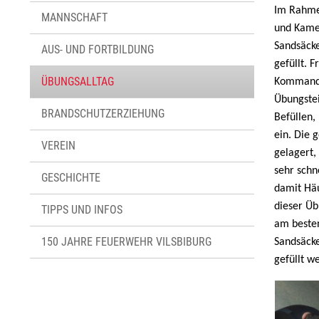
Im Rahme
MANNSCHAFT
und Kame
Sandsäcke
AUS- UND FORTBILDUNG
gefüllt. 
ÜBUNGSALLTAG
Kommanda
Übungste
BRANDSCHUTZERZIEHUNG
Befüllen,
ein. Die 
VEREIN
gelagert,
sehr schn
GESCHICHTE
damit Hä
dieser Üb
TIPPS UND INFOS
am besten
150 JAHRE FEUERWEHR VILSBIBURG
Sandsäck
gefüllt w