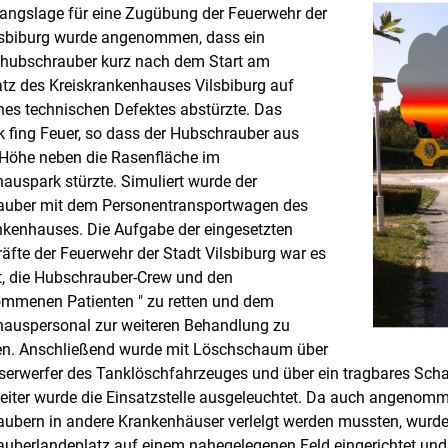
angslage für eine Zugübung der Feuerwehr der
lsbiburg wurde angenommen, dass ein
hubschrauber kurz nach dem Start am
tz des Kreiskrankenhauses Vilsbiburg auf
nes technischen Defektes abstürzte. Das
k fing Feuer, so dass der Hubschrauber aus
 Höhe neben die Rasenfläche im
auspark stürzte. Simuliert wurde der
auber mit dem Personentransportwagen des
nkenhauses. Die Aufgabe der eingesetzten
räfte der Feuerwehr der Stadt Vilsbiburg war es
, die Hubschrauber-Crew und den
mmenen Patienten " zu retten und dem
auspersonal zur weiteren Behandlung zu
n. Anschließend wurde mit Löschschaum über
erwerfer des Tanklöschfahrzeuges und über ein tragbares S
leiter wurde die Einsatzstelle ausgeleuchtet. Da auch angenomme
ubern in andere Krankenhäuser verlelgt werden mussten, wurde
uberlandeplatz auf einem nahegelegenen Feld eingerichtet und