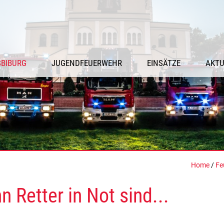
SBIBURG
JUGENDFEUERWEHR
EINSÄTZE
AKTU
Home
/
Fe
 Retter in Not sind...