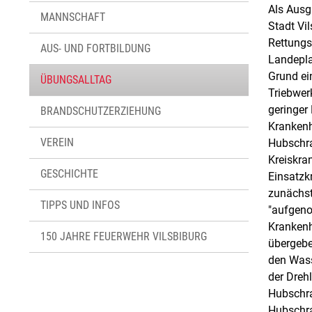
Als Ausg
MANNSCHAFT
Stadt Vi
Rettungs
AUS- UND FORTBILDUNG
Landepla
Grund ei
ÜBUNGSALLTAG
Triebwer
geringer
BRANDSCHUTZERZIEHUNG
Krankenh
VEREIN
Hubschr
Kreiskra
GESCHICHTE
Einsatzk
zunächst
TIPPS UND INFOS
"aufgeno
Krankenh
150 JAHRE FEUERWEHR VILSBIBURG
übergebe
den Wass
der Dreh
Hubschra
Hubschra