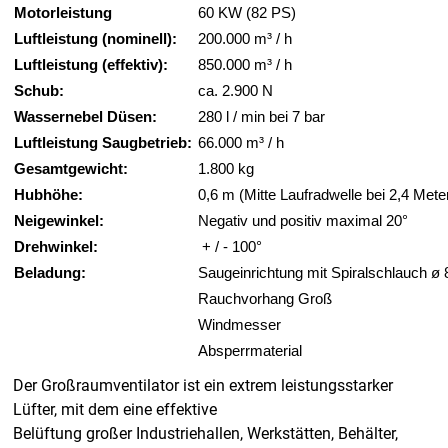
Motorleistung
60 KW (82 PS)
Luftleistung (nominell):
200.000 m³ / h
Luftleistung (effektiv):
850.000 m³ / h
Schub:
ca. 2.900 N
Wassernebel Düsen:
280 l / min bei 7 bar
Luftleistung Saugbetrieb:
66.000 m³ / h
Gesamtgewicht:
1.800 kg
Hubhöhe:
0,6 m (Mitte Laufradwelle bei 2,4 Mete
Neigewinkel:
Negativ und positiv maximal 20°
Drehwinkel:
+ / - 100°
Beladung:
Saugeinrichtung mit Spiralschlauch 
Rauchvorhang Groß
Windmesser
Absperrmaterial
Der Großraumventilator ist ein extrem leistungsstarker
Lüfter, mit dem eine effektive
Belüftung großer Industriehallen, Werkstätten, Behälter,