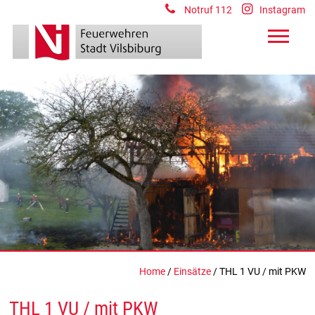
Notruf 112
Instagram
Home
/
Einsätze
/ THL 1 VU / mit PKW
THL 1 VU / mit PKW